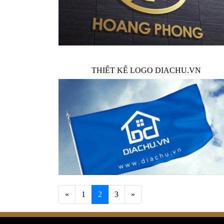
THIẾT KẾ LOGO DIACHU.VN
«
PREVIOUS
1
2
3
»
NEXT