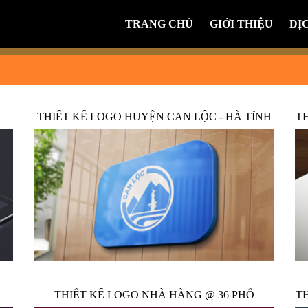
TRANG CHỦ
GIỚI THIỆU
DỊ
THIẾT KẾ LOGO HUYỆN CAN LỘC - HÀ TĨNH
T
THIẾT KẾ LOGO NHÀ HÀNG @ 36 PHỐ
T